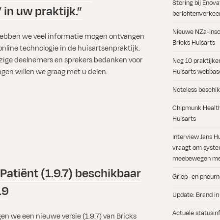
Storing bij Enov
 in uw praktijk.”
berichtenverkeer
Nieuwe NZa-insch
 hebben we veel informatie mogen ontvangen
Bricks Huisarts
nline technologie in de huisartsenpraktijk.
ezige deelnemers en sprekers bedanken voor
Nog 10 praktijke
gen willen we graag met u delen.
Huisarts webbase
Noteless beschik
Chipmunk Health 
Huisarts
Interview Jans H
vraagt om syste
meebewegen met
Patiënt (1.9.7) beschikbaar
Griep- en pneum
19
Update: Brand in
Actuele statusin
n we een nieuwe versie (1.9.7) van Bricks