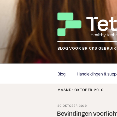
Ga
naar
de
inhoud
BLOG VOOR BRICKS GEBRUI
Blog
Handleidingen & supp
MAAND:
OKTOBER 2019
GEPLAATST
30 OKTOBER 2019
OP
Bevindingen voorlic