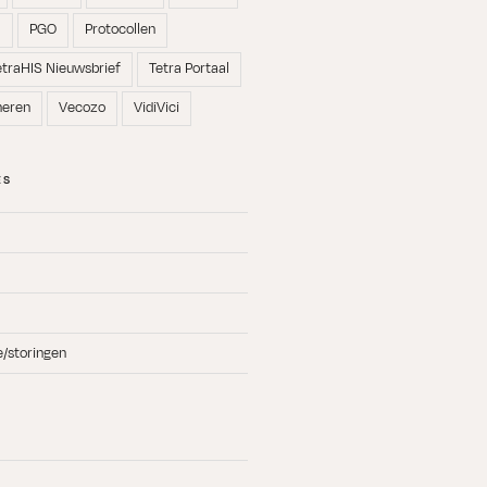
N
PGO
Protocollen
etraHIS Nieuwsbrief
Tetra Portaal
neren
Vecozo
VidiVici
ES
e/storingen