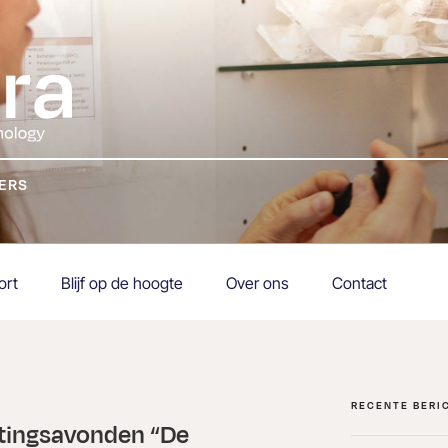
KERS
ort
Blijf op de hoogte
Over ons
Contact
RECENTE BERI
htingsavonden “De