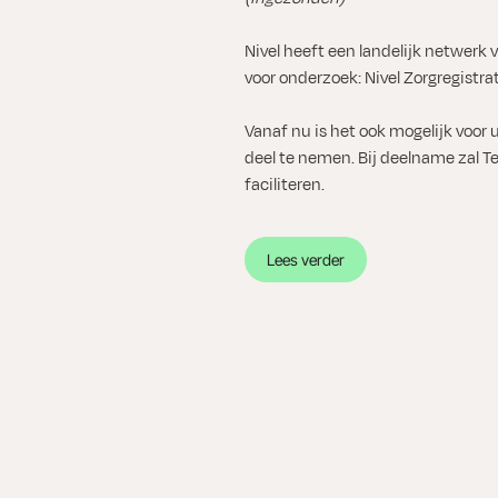
Nivel heeft een landelijk netwerk 
voor onderzoek: Nivel Zorgregistrat
Vanaf nu is het ook mogelijk voor u
deel te nemen. Bij deelname zal Te
faciliteren.
“Nivel
Lees verder
Zorgregistraties
Eerste
Lijn”