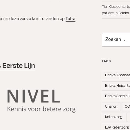
Tip: Kies een ar
patiënt in Bricks
en in deze versie kunt u vinden op
Tetra
Zoeken
naar:
TAGS
 Eerste Lijn
Bricks Apothe
Bricks Huisart
Bricks Speciali
Charon
CO
Ketenzorg
LSP Ketenzorg