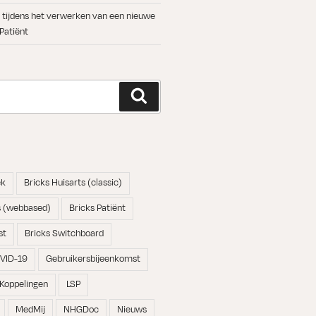
ts tijdens het verwerken van een nieuwe
 Patiënt
Zoeken
ek
Bricks Huisarts (classic)
s (webbased)
Bricks Patiënt
st
Bricks Switchboard
VID-19
Gebruikersbijeenkomst
Koppelingen
LSP
MedMij
NHGDoc
Nieuws