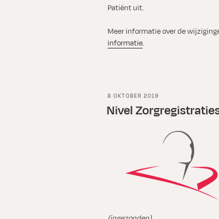
Patiënt uit.
Meer informatie over de wijziging
informatie
.
GEPLAATST
8 OKTOBER 2019
OP
Nivel Zorgregistraties
(ingezonden)