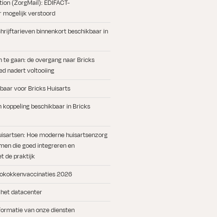
ation (ZorgMail): EDIFACT-
 mogelijk verstoord
rijftarieven binnenkort beschikbaar in
n te gaan: de overgang naar Bricks
d nadert voltooiing
baar voor Bricks Huisarts
koppeling beschikbaar in Bricks
uisartsen: Hoe moderne huisartsenzorg
men die goed integreren en
 de praktijk
okokkenvaccinaties 2026
 het datacenter
formatie van onze diensten