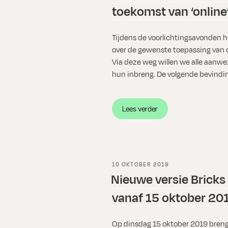
toekomst van ‘online’
Tijdens de voorlichtingsavonden
over de gewenste toepassing van o
Via deze weg willen we alle aanw
hun inbreng. De volgende bevindin
“Bevindingen
Lees verder
voorlichtingsavonden
“De
toekomst
van
‘online’
GEPLAATST
10 OKTOBER 2019
in
OP
Nieuwe versie Bricks 
uw
vanaf 15 oktober 20
praktijk.””
Op dinsdag 15 oktober 2019 brenge