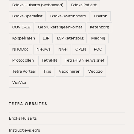
Bricks Huisarts (webbased)
Bricks Patiënt
Bricks Specialist
Bricks Switchboard
Charon
COVID-19
Gebruikersbijeenkomst
Ketenzorg
Koppelingen
LSP
LSP Ketenzorg
MedMij
NHGDoc
Nieuws
Nivel
OPEN
PGO
Protocollen
TetraFIN
TetraHIS Nieuwsbrief
Tetra Portaal
Tips
Vaccineren
Vecozo
VidiVici
TETRA WEBSITES
Bricks Huisarts
Instructievideo's