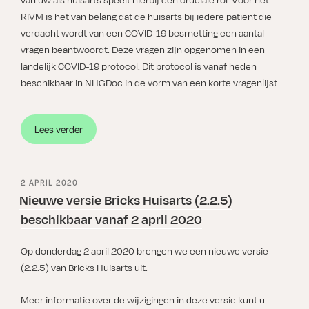
van uw als huisarts speelt hierbij een cruciale rol. Voor het
RIVM is het van belang dat de huisarts bij iedere patiënt die
verdacht wordt van een COVID-19 besmetting een aantal
vragen beantwoordt. Deze vragen zijn opgenomen in een
landelijk COVID-19 protocol. Dit protocol is vanaf heden
beschikbaar in NHGDoc in de vorm van een korte vragenlijst.
“Landelijke
Lees verder
COVID-
19-
registratie
GEPLAATST
2 APRIL 2020
huisartsen
OP
Nieuwe versie Bricks Huisarts (2.2.5)
nu
beschikbaar vanaf 2 april 2020
beschikbaar
in
Op donderdag 2 april 2020 brengen we een nieuwe versie
NHGDoc”
(2.2.5) van Bricks Huisarts uit.
Meer informatie over de wijzigingen in deze versie kunt u