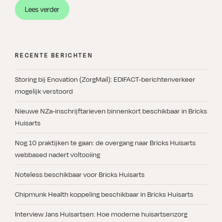
“Tetra
Lees verder
bestaat
25
jaar!”
RECENTE BERICHTEN
Storing bij Enovation (ZorgMail): EDIFACT-berichtenverkeer
mogelijk verstoord
Nieuwe NZa-inschrijftarieven binnenkort beschikbaar in Bricks
Huisarts
Nog 10 praktijken te gaan: de overgang naar Bricks Huisarts
webbased nadert voltooiing
Noteless beschikbaar voor Bricks Huisarts
Chipmunk Health koppeling beschikbaar in Bricks Huisarts
Interview Jans Huisartsen: Hoe moderne huisartsenzorg