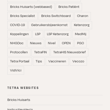
Bricks Huisarts (webbased)
Bricks Patiënt
Bricks Specialist
Bricks Switchboard
Charon
COVID-19
Gebruikersbijeenkomst
Ketenzorg
Koppelingen
LSP
LSP Ketenzorg
MedMij
NHGDoc
Nieuws
Nivel
OPEN
PGO
Protocollen
TetraFIN
TetraHIS Nieuwsbrief
Tetra Portaal
Tips
Vaccineren
Vecozo
VidiVici
TETRA WEBSITES
Bricks Huisarts
Instructievideo's