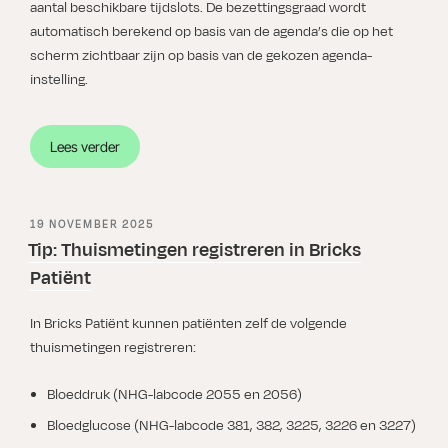
aantal beschikbare tijdslots. De bezettingsgraad wordt
automatisch berekend op basis van de agenda’s die op het
scherm zichtbaar zijn op basis van de gekozen agenda-
instelling.
“Tip:
Lees verder
Bezettingsgraad
van
de
GEPLAATST
19 NOVEMBER 2025
agenda
OP
Tip: Thuismetingen registreren in Bricks
bekijken”
Patiënt
In Bricks Patiënt kunnen patiënten zelf de volgende
thuismetingen registreren:
Bloeddruk (NHG-labcode 2055 en 2056)
Bloedglucose (NHG-labcode 381, 382, 3225, 3226 en 3227)