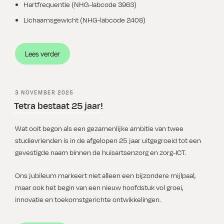
Hartfrequentie (NHG-labcode 3963)
Lichaamsgewicht (NHG-labcode 2408)
“Tip:
Lees verder
Thuismetingen
registreren
in
GEPLAATST
3 NOVEMBER 2025
Bricks
OP
Tetra bestaat 25 jaar!
Patiënt”
Wat ooit begon als een gezamenlijke ambitie van twee
studievrienden is in de afgelopen 25 jaar uitgegroeid tot een
gevestigde naam binnen de huisartsenzorg en zorg-ICT.
Ons jubileum markeert niet alleen een bijzondere mijlpaal,
maar ook het begin van een nieuw hoofdstuk vol groei,
innovatie en toekomstgerichte ontwikkelingen.