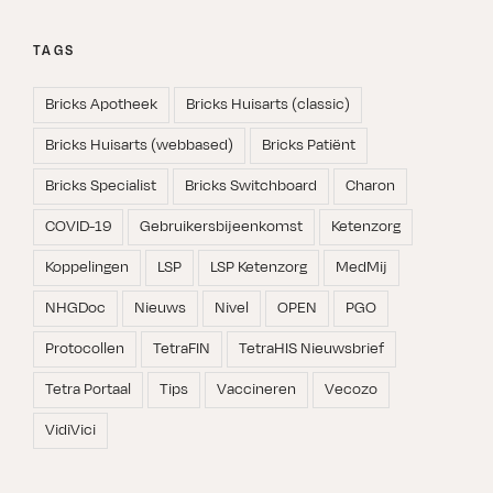
TAGS
Bricks Apotheek
Bricks Huisarts (classic)
Bricks Huisarts (webbased)
Bricks Patiënt
Bricks Specialist
Bricks Switchboard
Charon
COVID-19
Gebruikersbijeenkomst
Ketenzorg
Koppelingen
LSP
LSP Ketenzorg
MedMij
NHGDoc
Nieuws
Nivel
OPEN
PGO
Protocollen
TetraFIN
TetraHIS Nieuwsbrief
Tetra Portaal
Tips
Vaccineren
Vecozo
VidiVici