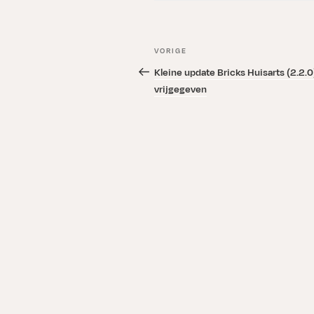
Bericht
Vorig
VORIGE
navigatie
bericht
Kleine update Bricks Huisarts (2.2.0
vrijgegeven