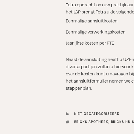
Tetra opdracht om uw praktijk aan 
het LSP brengt Tetra u de volgende
Eenmalige aansluitkosten
Eenmalige verwerkingskosten
Jaarlijkse kosten per FTE
Naast de aansluiting heeft u UZI-m
diverse partijen zullen u hiervoor
over de kosten kunt u navragen bi
het aansluitformulier nemen we c
stappenplan.
CATEGORIEËN
NIET GECATEGORISEERD
TAGS
BRICKS APOTHEEK
,
BRICKS HUI