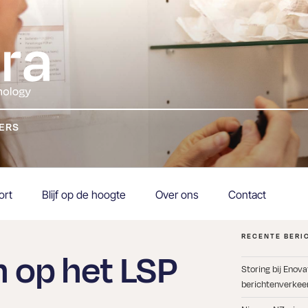
KERS
ort
Blijf op de hoogte
Over ons
Contact
RECENTE BERI
n op het LSP
Storing bij Enov
berichtenverkeer