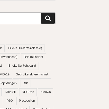
Zoeken
ek
Bricks Huisarts (classic)
s (webbased)
Bricks Patiënt
st
Bricks Switchboard
VID-19
Gebruikersbijeenkomst
Koppelingen
LSP
MedMij
NHGDoc
Nieuws
N
PGO
Protocollen