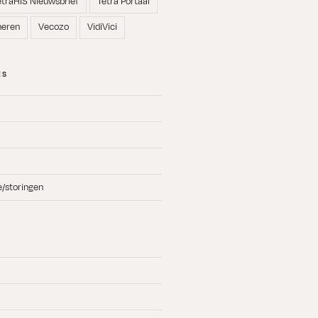
etraHIS Nieuwsbrief
Tetra Portaal
neren
Vecozo
VidiVici
ES
e/storingen