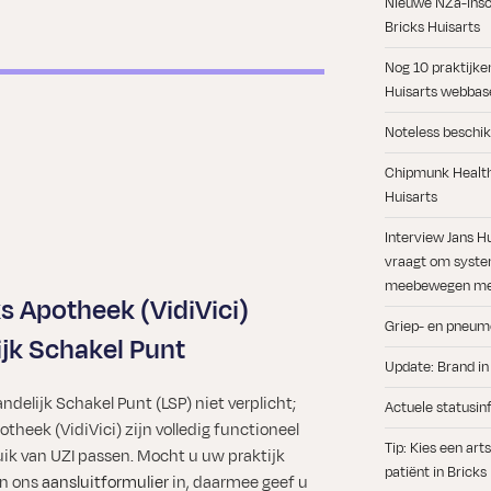
Nieuwe NZa-insch
Bricks Huisarts
Nog 10 praktijke
Huisarts webbase
Noteless beschik
e
Chipmunk Health 
l
Huisarts
Interview Jans H
vraagt om syste
meebewegen met
s Apotheek (VidiVici)
Griep- en pneum
ijk Schakel Punt
Update: Brand in
andelijk Schakel Punt (LSP) niet verplicht;
Actuele statusin
otheek (VidiVici) zijn volledig functioneel
Tip: Kies een ar
uik van UZI passen. Mocht u uw praktijk
patiënt in Bricks
an ons
aansluitformulier
in, daarmee geef u