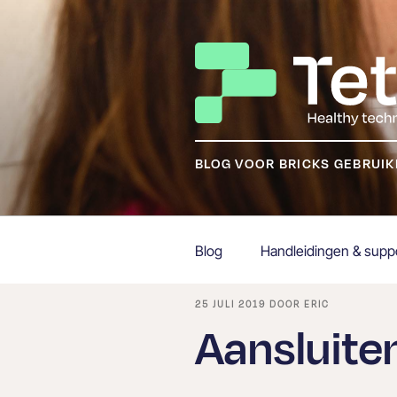
Ga
naar
de
inhoud
BLOG VOOR BRICKS GEBRUI
Blog
Handleidingen & supp
GEPLAATST
25 JULI 2019
DOOR
ERIC
OP
Aansluite