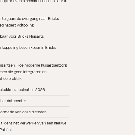
rijftarieven binnenkort beschikbaar in
n te gaan: de overgang naar Bricks
d nadert voltooiing
baar voor Bricks Huisarts
koppeling beschikbaar in Bricks
uisartsen: Hoe moderne huisartsenzorg
men die goed integreren en
 de praktijk
okokkenvaccinaties 2026
 het datacenter
formatie van onze diensten
ts tijdens het verwerken van een nieuwe
 Patiënt