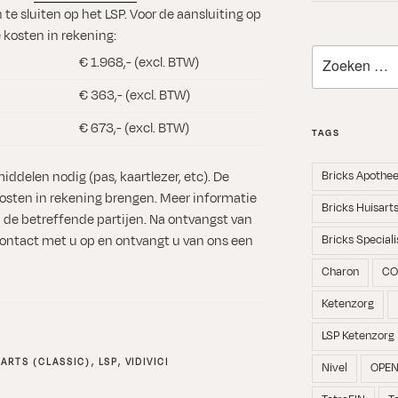
te sluiten op het LSP.
Voor de aansluiting op
 kosten in rekening:
Zoeken
€ 1.968,- (excl. BTW)
naar:
€ 363,- (excl. BTW)
€ 673,- (excl. BTW)
TAGS
iddelen nodig (pas, kaartlezer, etc). De
Bricks Apothe
 kosten in rekening brengen. Meer informatie
Bricks Huisart
j de betreffende partijen. Na ontvangst van
ontact met u op en ontvangt u van ons een
Bricks Speciali
Charon
CO
Ketenzorg
LSP Ketenzorg
SARTS (CLASSIC)
,
LSP
,
VIDIVICI
Nivel
OPE