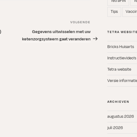
TetraFIN
T
Tips
Vacci
VOLGENDE
Volgend
bericht
)
Gegevens uitwisselen met uw
TETRA WEBSIT
ketenzorgsysteem gaat veranderen
Bricks Huisarts
Instructievideo's
Tetra website
Versie informati
ARCHIEVEN
augustus 2026
juli 2026