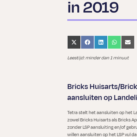
in 2019
Share
Share
Share
Share
Shar
on
on
on
on
on
X
Facebook
LinkedIn
WhatsApp
Emai
Leestijd: minder dan 1 minuut
(Twitter)
Bricks Huisarts/Brick
aansluiten op Landel
Tetra stelt het aansluiten op het L
zowel Bricks Huisarts als Bricks Ap
zonder LSP aansluiting en/of gebr
willen aansluiten op het LSP vul d