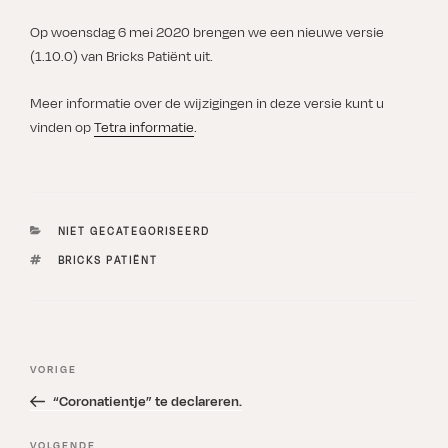
Op woensdag 6 mei 2020 brengen we een nieuwe versie
(1.10.0) van Bricks Patiënt uit.
Meer informatie over de wijzigingen in deze versie kunt u
vinden op
Tetra informatie
.
CATEGORIEËN
NIET GECATEGORISEERD
TAGS
BRICKS PATIËNT
Bericht
Vorig
VORIGE
navigatie
bericht
“Coronatientje” te declareren.
Volgend
VOLGENDE