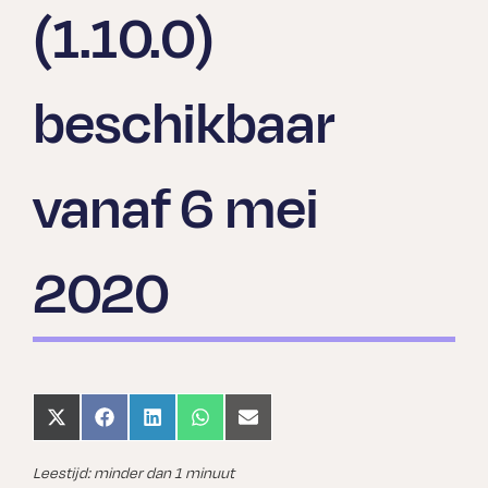
(1.10.0)
beschikbaar
vanaf 6 mei
2020
Share
Share
Share
Share
Share
on
on
on
on
on
X
Facebook
LinkedIn
WhatsApp
Email
(Twitter)
Leestijd: minder dan 1 minuut