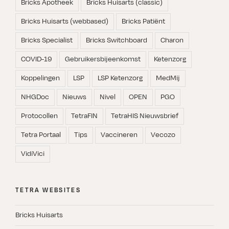
Bricks Apotheek
Bricks Huisarts (classic)
Bricks Huisarts (webbased)
Bricks Patiënt
Bricks Specialist
Bricks Switchboard
Charon
COVID-19
Gebruikersbijeenkomst
Ketenzorg
Koppelingen
LSP
LSP Ketenzorg
MedMij
NHGDoc
Nieuws
Nivel
OPEN
PGO
Protocollen
TetraFIN
TetraHIS Nieuwsbrief
Tetra Portaal
Tips
Vaccineren
Vecozo
VidiVici
TETRA WEBSITES
Bricks Huisarts