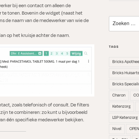
erker bij een contact om alleen de
 te tonen. Bovenin de widget (naast het
Zoeken
lgens de naam van de medewerker van wie de
naar:
 dan op het kruisje achter de naam.
TAGS
Bricks Apothe
Bricks Huisart
Bricks Speciali
Charon
CO
tact, zoals telefonisch of consult. De filters
Ketenzorg
ijn te combineren: zo kunt u bijvoorbeeld
LSP Ketenzorg
 van één specifieke medewerker bekijken.
Nivel
OPE