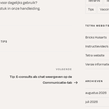
TetraFIN
T
voor dagelijks gebruik?
tuk in onze handleiding.
Tips
Vacci
TETRA WEBSIT
Bricks Huisarts
,
TIPS
Instructievideo's
Tetra website
Versie informati
VOLGENDE
Volgend
bericht
Tip: E-consults als chat weergeven op de
ARCHIEVEN
Communicatie-tab
augustus 2026
juli 2026