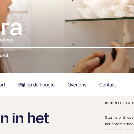
KERS
ort
Blijf op de hoogte
Over ons
Contact
RECENTE BERI
en in het
Storing bij Enov
berichtenverkeer