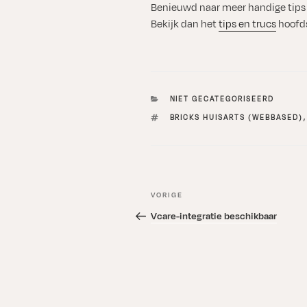
Benieuwd naar meer handige tips 
Bekijk dan het
tips en trucs
hoofds
CATEGORIEËN
NIET GECATEGORISEERD
TAGS
BRICKS HUISARTS (WEBBASED)
Bericht
Vorig
VORIGE
navigatie
bericht
Vcare-integratie beschikbaar