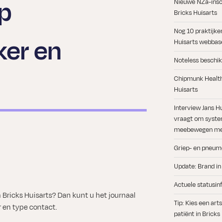
p
Nieuwe NZa-insch
Bricks Huisarts
Nog 10 praktijke
er en
Huisarts webbase
Noteless beschik
Chipmunk Health 
Huisarts
Interview Jans H
vraagt om syste
meebewegen met
Griep- en pneum
e
l
Update: Brand in
Actuele statusin
 Bricks Huisarts? Dan kunt u het journaal
Tip: Kies een ar
 en type contact.
patiënt in Bricks