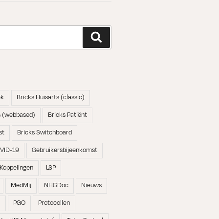
Zoeken
ek
Bricks Huisarts (classic)
s (webbased)
Bricks Patiënt
st
Bricks Switchboard
VID-19
Gebruikersbijeenkomst
Koppelingen
LSP
MedMij
NHGDoc
Nieuws
N
PGO
Protocollen