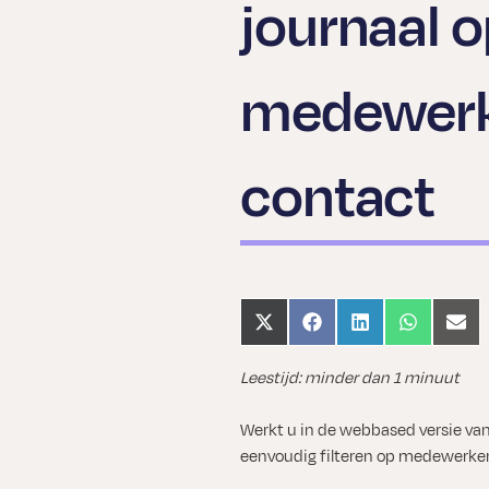
journaal o
medewerk
contact
Share
Share
Share
Share
Shar
on
on
on
on
on
X
Facebook
LinkedIn
WhatsApp
Emai
Leestijd: minder dan 1 minuut
(Twitter)
Werkt u in de webbased versie van
eenvoudig filteren op medewerker