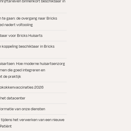
rijftarieven binnenkort beschikbaar in
n te gaan: de overgang naar Bricks
d nadert voltooiing
baar voor Bricks Huisarts
koppeling beschikbaar in Bricks
uisartsen: Hoe moderne huisartsenzorg
men die goed integreren en
 de praktijk
okokkenvaccinaties 2026
 het datacenter
formatie van onze diensten
ts tijdens het verwerken van een nieuwe
 Patiënt