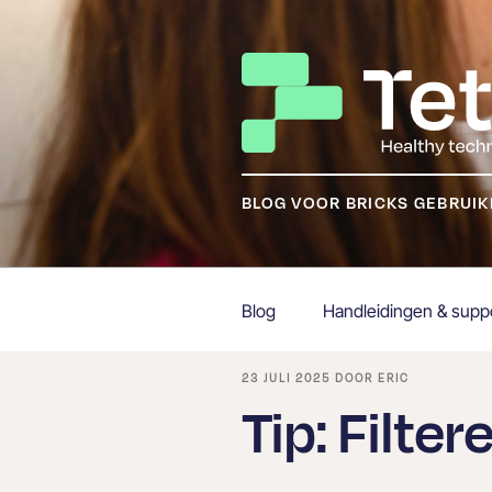
Ga
naar
de
inhoud
BLOG VOOR BRICKS GEBRUI
Blog
Handleidingen & supp
GEPLAATST
23 JULI 2025
DOOR
ERIC
OP
Tip: Filter