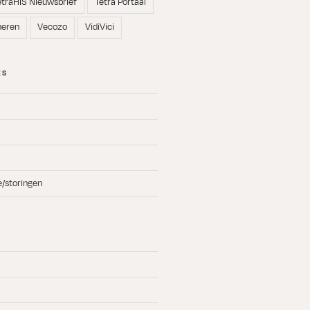
etraHIS Nieuwsbrief
Tetra Portaal
neren
Vecozo
VidiVici
ES
e/storingen