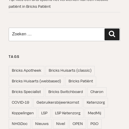
patiënt in Bricks Patiënt
Zoeken
Zoeken
naar:
TAGS
Bricks Apotheek
Bricks Huisarts (classic)
Bricks Huisarts (webbased)
Bricks Patiënt
Bricks Specialist
Bricks Switchboard
Charon
COVID-19
Gebruikersbijeenkomst
Ketenzorg
Koppelingen
LSP
LSP Ketenzorg
MedMij
NHGDoc
Nieuws
Nivel
OPEN
PGO