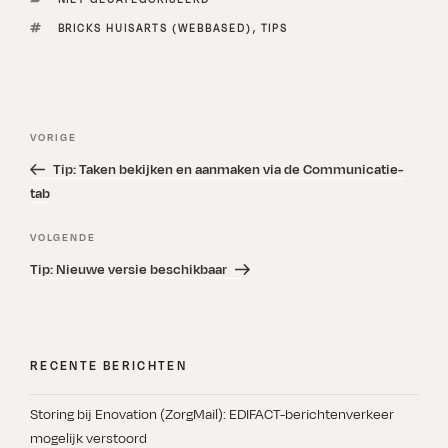
TAGS
BRICKS HUISARTS (WEBBASED)
,
TIPS
Bericht
Vorig
VORIGE
navigatie
bericht
Tip: Taken bekijken en aanmaken via de Communicatie-
tab
Volgend
VOLGENDE
bericht
Tip: Nieuwe versie beschikbaar
RECENTE BERICHTEN
Storing bij Enovation (ZorgMail): EDIFACT-berichtenverkeer
mogelijk verstoord