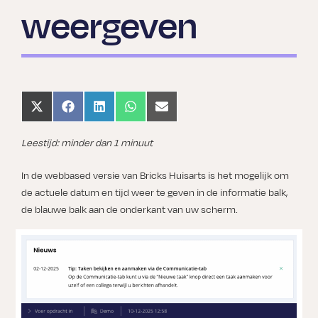
weergeven
Share
Share
Share
Share
Share
on
on
on
on
on
X
Facebook
LinkedIn
WhatsApp
Email
(Twitter)
Leestijd: minder dan 1 minuut
In de webbased versie van Bricks Huisarts is het mogelijk om
de actuele datum en tijd weer te geven in de informatie balk,
de blauwe balk aan de onderkant van uw scherm.