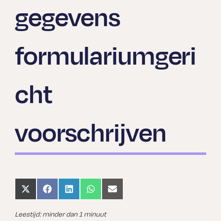
gegevens
formulariumgeri
cht
voorschrijven
Share
Share
Share
Share
Share
on
on
on
on
on
X
Facebook
LinkedIn
WhatsApp
Email
(Twitter)
Leestijd: minder dan 1 minuut