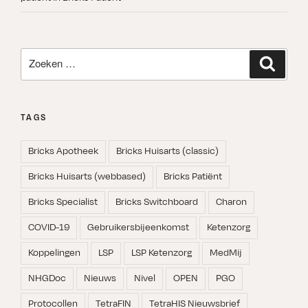
Zoeken
Zoeken
naar:
TAGS
Bricks Apotheek
Bricks Huisarts (classic)
Bricks Huisarts (webbased)
Bricks Patiënt
Bricks Specialist
Bricks Switchboard
Charon
COVID-19
Gebruikersbijeenkomst
Ketenzorg
Koppelingen
LSP
LSP Ketenzorg
MedMij
NHGDoc
Nieuws
Nivel
OPEN
PGO
Protocollen
TetraFIN
TetraHIS Nieuwsbrief