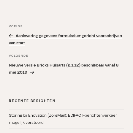
Bericht
Vorig
VORIGE
navigatie
bericht
Aanlevering gegevens formulariumgericht voorschrijven
van start
Volgend
VOLGENDE
bericht
Nieuwe versie Bricks Huisarts (2.1.12) beschikbaar vanaf 8
mei 2019
RECENTE BERICHTEN
Storing bij Enovation (ZorgMail): EDIFACT-berichtenverkeer
mogelijk verstoord