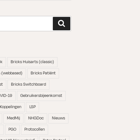
Zoeken
ek
Bricks Huisarts (classic)
s (webbased)
Bricks Patiënt
st
Bricks Switchboard
VID-19
Gebruikersbijeenkomst
Koppelingen
LSP
MedMij
NHGDoc
Nieuws
N
PGO
Protocollen