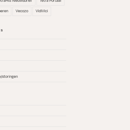
etraHIS Nieuwsbrief
Tetra Portaal
neren
Vecozo
VidiVici
ES
e/storingen