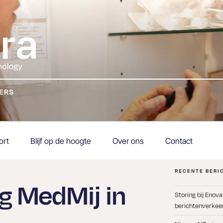
KERS
ort
Blijf op de hoogte
Over ons
Contact
RECENTE BERI
ng MedMij in
Storing bij Enov
berichtenverkeer