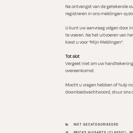
Na ontvangst van de getekende o
registreren in ons meldingen-sys
U kunt uw aanvraag volgen door i
te voeren. Na het uitvoeren van h
kiest u voor “Mijn Meldingen”.
Tot slot
Vergeet niet om uw handtekening 
overeenkomst.
Mocht u vragen hebben of hulp no
downloadwachtwoord, stuur ons da
CATEGORIEËN
NIET GECATEGORISEERD
TAGS
BRICKS HUISARTS (CLASSIC)
,
M