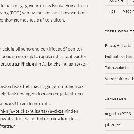
TetraFIN
T
 de patiëntgegevens in uw Bricks Huisarts en
Tips
Vacci
ing (PGO) van uw patiënten. Hiervoor dient
enkomst met Tetra af te sluiten.
TETRA WEBSIT
Bricks Huisarts
n geldig bijbehorend certificaat óf een LSP
 spoedig mogelijk te regelen; dit staat verder
Instructievideo's
ort.tetra.nl/help/nl-nl/6-bricks-huisarts/78-
Tetra website
Versie informati
oord voor het machtigingsformulier voor
elpdesk opvragen door een eitje te sturen.
ARCHIEVEN
waarde 3
te voldoen kunt u
p/nl-nl/6-bricks-huisarts/78-dvza
vinden
augustus 2026
downloaden. Na ondertekening kan deze
juli 2026
@tetra.nl