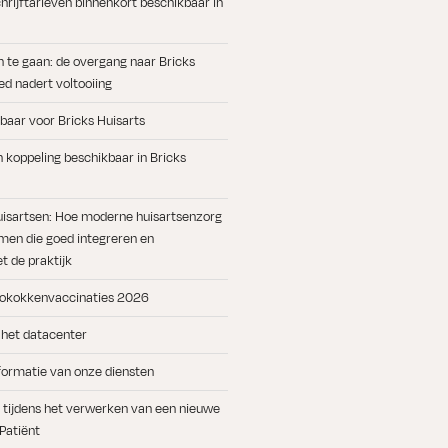
rijftarieven binnenkort beschikbaar in
n te gaan: de overgang naar Bricks
d nadert voltooiing
baar voor Bricks Huisarts
koppeling beschikbaar in Bricks
uisartsen: Hoe moderne huisartsenzorg
men die goed integreren en
 de praktijk
okokkenvaccinaties 2026
 het datacenter
formatie van onze diensten
ts tijdens het verwerken van een nieuwe
 Patiënt