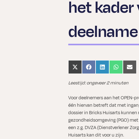
het kader
deelname
Share
Share
Share
Share
Shar
on
on
on
on
on
X
Facebook
LinkedIn
WhatsApp
Emai
Leestijd: ongeveer 2 minuten
(Twitter)
Voor deelnemers aan het OPEN-pr
één hiervan betreft dat met ingan
dossier in Bricks Huisarts kunnen 
gezondheidsomgeving (PGO) met e
een z.g. DVZA (Dienstverlener Zorg
Huisarts kan dit voor u zijn.