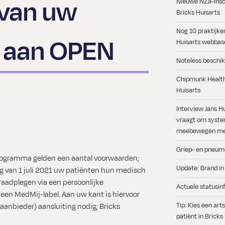
 van uw
Nieuwe NZa-insch
Bricks Huisarts
Nog 10 praktijke
 aan OPEN
Huisarts webbase
Noteless beschik
Chipmunk Health 
Huisarts
Interview Jans H
e
vraagt om syste
l
meebewegen met
Griep- en pneum
ogramma gelden een aantal voorwaarden;
Update: Brand in
g van 1 juli 2021 uw patiënten hun medisch
raadplegen via een persoonlijke
Actuele statusin
en MedMij-label. Aan uw kant is hiervoor
Tip: Kies een ar
aanbieder) aansluiting nodig; Bricks
patiënt in Bricks