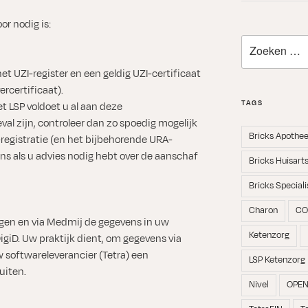
or nodig is:
Zoeken
naar:
het UZI-register en een geldig UZI-certificaat
ercertificaat).
TAGS
 LSP voldoet u al aan deze
al zijn, controleer dan zo spoedig mogelijk
Bricks Apothe
-registratie (en het bijbehorende URA-
 als u advies nodig hebt over de aanschaf
Bricks Huisart
Bricks Speciali
Charon
CO
ggen en via Medmij de gegevens in uw
Ketenzorg
 DigiD. Uw praktijk dient, om gegevens via
 softwareleverancier (Tetra) een
LSP Ketenzorg
uiten.
Nivel
OPE