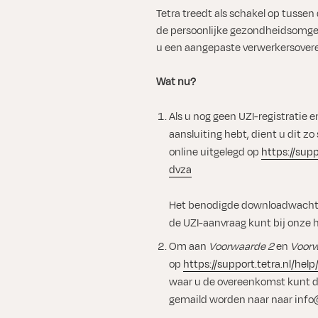
Tetra treedt als schakel op tussen
de persoonlijke gezondheidsomgev
u een aangepaste verwerkersovere
Wat nu?
Als u nog geen UZI-registratie e
aansluiting hebt, dient u dit zo
online uitgelegd op
https://supp
dvza
Het benodigde downloadwachtw
de UZI-aanvraag kunt bij onze h
Om aan
Voorwaarde 2
en
Voor
op
https://support.tetra.nl/hel
waar u de overeenkomst kunt 
gemaild worden naar naar info