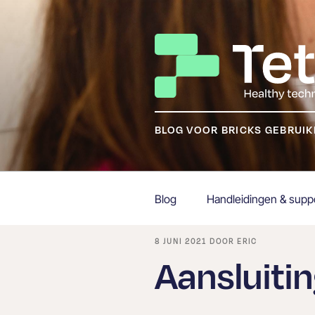
Ga
naar
de
inhoud
BLOG VOOR BRICKS GEBRUI
Blog
Handleidingen & supp
GEPLAATST
8 JUNI 2021
DOOR
ERIC
OP
Aansluiti