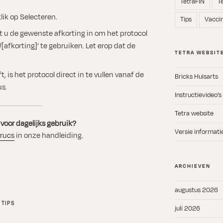
TetraFIN
T
lik op Selecteren.
Tips
Vacci
lt u de gewenste afkorting in om het protocol
[afkorting]’ te gebruiken. Let erop dat de
TETRA WEBSIT
, is het protocol direct in te vullen vanaf de
Bricks Huisarts
us.
Instructievideo's
Tetra website
voor dagelijks gebruik?
Versie informati
trucs
in onze handleiding.
ARCHIEVEN
augustus 2026
,
TIPS
juli 2026