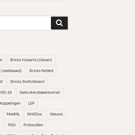
Zoeken
ek
Bricks Huisarts (classic)
s (webbased)
Bricks Patiënt
st
Bricks Switchboard
VID-19
Gebruikersbijeenkomst
Koppelingen
LSP
MedMij
NHGDoc
Nieuws
N
PGO
Protocollen