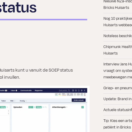
status
Nieuwe NZa-insch
Bricks Huisarts
Nog 10 praktijke
Huisarts webbase
Noteless beschik
e
Chipmunk Health 
l
Huisarts
Interview Jans H
Huisarts kunt u vanuit de SOEP status
vraagt om syste
l invullen.
meebewegen met
Griep- en pneum
Update: Brand in
Actuele statusin
Tip: Kies een ar
patiënt in Bricks