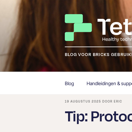
Ga
naar
de
inhoud
BLOG VOOR BRICKS GEBRUI
Blog
Handleidingen & supp
GEPLAATST
19 AUGUSTUS 2025
DOOR
ERIC
OP
Tip: Proto