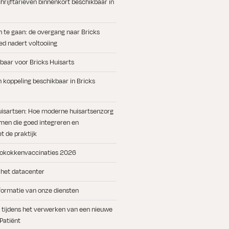
rijftarieven binnenkort beschikbaar in
n te gaan: de overgang naar Bricks
d nadert voltooiing
baar voor Bricks Huisarts
koppeling beschikbaar in Bricks
uisartsen: Hoe moderne huisartsenzorg
men die goed integreren en
 de praktijk
okokkenvaccinaties 2026
 het datacenter
formatie van onze diensten
ts tijdens het verwerken van een nieuwe
 Patiënt