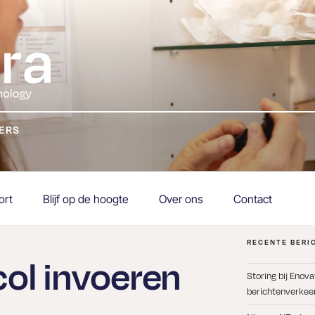
KERS
ort
Blijf op de hoogte
Over ons
Contact
RECENTE BERI
col invoeren
Storing bij Enov
berichtenverkeer