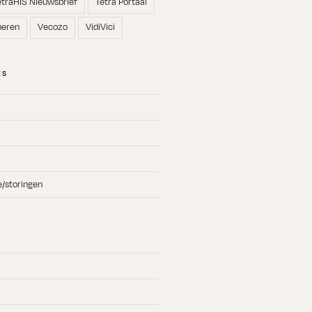
etraHIS Nieuwsbrief
Tetra Portaal
neren
Vecozo
VidiVici
ES
e/storingen