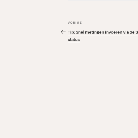
Bericht
Vorig
VORIGE
navigatie
bericht
Tip: Snel metingen invoeren via de 
status