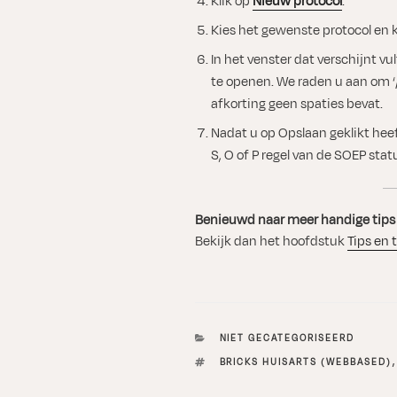
Klik op
Nieuw protocol
.
Kies het gewenste protocol en k
In het venster dat verschijnt vu
te openen. We raden u aan om ‘/
afkorting geen spaties bevat.
Nadat u op Opslaan geklikt heeft
S, O of P regel van de SOEP stat
Benieuwd naar meer handige tips 
Bekijk dan het hoofdstuk
Tips en 
CATEGORIEËN
NIET GECATEGORISEERD
TAGS
BRICKS HUISARTS (WEBBASED)