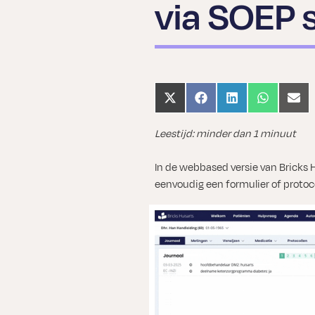
via SOEP 
Share
Share
Share
Share
Shar
on
on
on
on
on
X
Facebook
LinkedIn
WhatsApp
Emai
Leestijd: minder dan 1 minuut
(Twitter)
In de webbased versie van Bricks 
eenvoudig een formulier of protoco