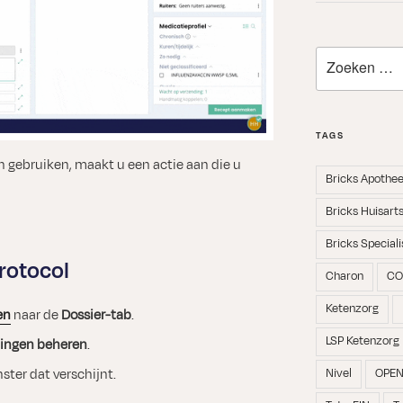
Zoeken
naar:
TAGS
 gebruiken, maakt u een actie aan die u
Bricks Apothe
Bricks Huisart
Bricks Speciali
rotocol
Charon
CO
Ketenzorg
en
naar de
Dossier-tab
.
LSP Ketenzorg
tingen beheren
.
Nivel
OPE
ster dat verschijnt.