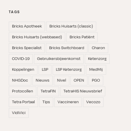
TAGS
Bricks Apotheek
Bricks Huisarts (classic)
Bricks Huisarts (webbased)
Bricks Patiënt
Bricks Specialist
Bricks Switchboard
Charon
COVID-19
Gebruikersbijeenkomst
Ketenzorg
Koppelingen
LSP
LSP Ketenzorg
MedMij
NHGDoc
Nieuws
Nivel
OPEN
PGO
Protocollen
TetraFIN
TetraHIS Nieuwsbrief
Tetra Portaal
Tips
Vaccineren
Vecozo
VidiVici