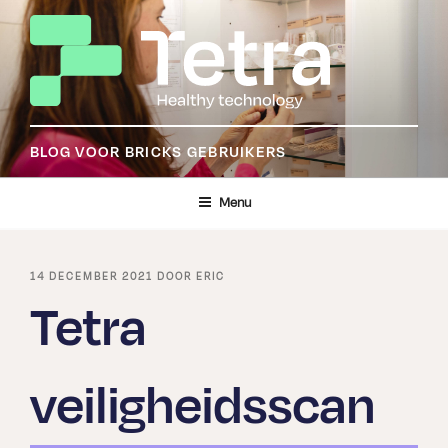
Ga
naar
de
inhoud
BLOG VOOR BRICKS GEBRUIKERS
Menu
GEPLAATST
14 DECEMBER 2021
DOOR
ERIC
OP
Tetra
veiligheidsscan