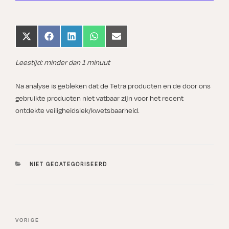
Share
Share
Share
Share
Share
on
on
on
on
on
X
Facebook
LinkedIn
WhatsApp
Email
(Twitter)
Leestijd: minder dan 1 minuut
Na analyse is gebleken dat de Tetra producten en de door ons
gebruikte producten niet vatbaar zijn voor het recent
ontdekte veiligheidslek/kwetsbaarheid.
CATEGORIEËN
NIET GECATEGORISEERD
Bericht
Vorig
VORIGE
navigatie