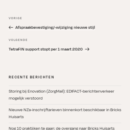
Bericht
Vorig
VORIGE
navigatie
bericht
Afspraakbevestiging/-wijziging nieuwe stijl
Volgend
VOLGENDE
bericht
TetraFIN support stopt per 1 maart 2020
RECENTE BERICHTEN
Storing bij Enovation (ZorgMail): EDIFACT-berichtenverkeer
mogelijk verstoord
Nieuwe NZa-inschrijftarieven binnenkort beschikbaar in Bricks
Huisarts
Nog 10 praktijken te gaan: de overgang naar Bricks Huisarts