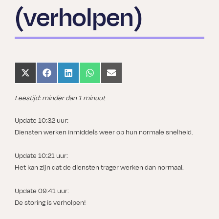
(verholpen)
Share
Share
Share
Share
Share
on
on
on
on
on
X
Facebook
LinkedIn
WhatsApp
Email
(Twitter)
Leestijd: minder dan 1 minuut
Update 10:32 uur:
Diensten werken inmiddels weer op hun normale snelheid.
Update 10:21 uur:
Het kan zijn dat de diensten trager werken dan normaal.
Update 09:41 uur:
De storing is verholpen!