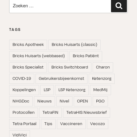
Zoeken
Zoeken
naar:
TAGS
Bricks Apotheek
Bricks Huisarts (classic)
Bricks Huisarts (webbased)
Bricks Patiënt
Bricks Specialist
Bricks Switchboard
Charon
COVID-19
Gebruikersbijeenkomst
Ketenzorg
Koppelingen
LSP
LSP Ketenzorg
MedMij
NHGDoc
Nieuws
Nivel
OPEN
PGO
Protocollen
TetraFIN
TetraHIS Nieuwsbrief
Tetra Portaal
Tips
Vaccineren
Vecozo
VidiVici