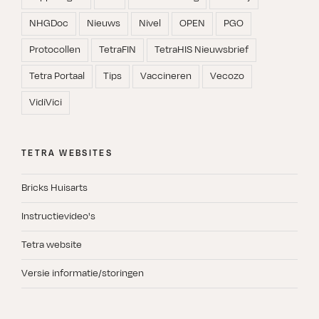
NHGDoc
Nieuws
Nivel
OPEN
PGO
Protocollen
TetraFIN
TetraHIS Nieuwsbrief
Tetra Portaal
Tips
Vaccineren
Vecozo
VidiVici
TETRA WEBSITES
Bricks Huisarts
Instructievideo's
Tetra website
Versie informatie/storingen