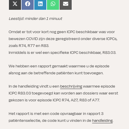
Share
Share
Share
Share
Share
on
on
on
on
on
X
Facebook
LinkedIn
WhatsApp
Email
(Twitter)
Leestijd: minder dan 1 minuut
Omdat er tot voor kort nog geen ICPC beschikbaar was voor
bewezen COVID zijn deze geregistreerd onder diverse ICPCs,
zoals R74, R77 en R83.
Inmiddels is er wel een specifieke ICPC beschikbaar, R83.03.
We hebben een rapport gemaakt waarmee u de episode
alsnog aan de betreffende patiënten kunt toevoegen.
In de handleiding vindt u een
beschrijving
waarmee episode
ICPC R83.03 toegevoegd kan worden aan dossiers waar eerst
gekozen is voor episode ICPC R74, A27, R83 of A77.
Het rapport is met een code opvraagbaar in rapport 3
patiëntenselectie, de code kunt u vinden in de
handleiding
.