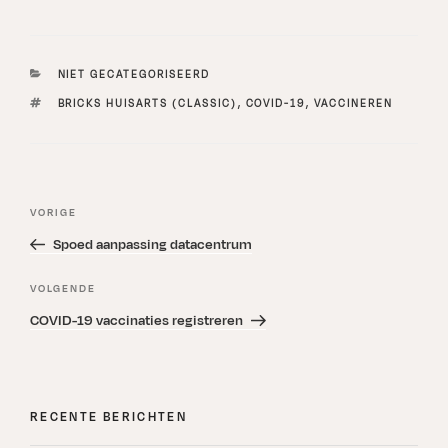
CATEGORIEËN
NIET GECATEGORISEERD
TAGS
BRICKS HUISARTS (CLASSIC)
,
COVID-19
,
VACCINEREN
Bericht
Vorig
VORIGE
navigatie
bericht
Spoed aanpassing datacentrum
Volgend
VOLGENDE
bericht
COVID-19 vaccinaties registreren
RECENTE BERICHTEN