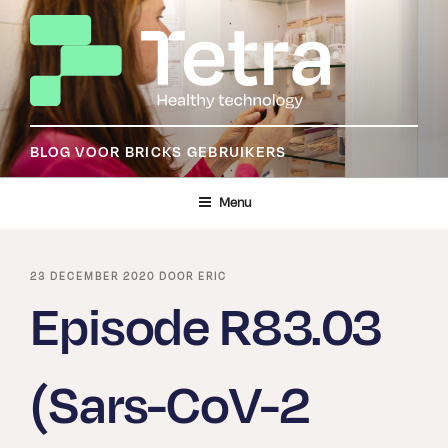
Ga
naar
de
inhoud
BLOG VOOR BRICKS GEBRUIKERS
Menu
GEPLAATST
23 DECEMBER 2020
DOOR
ERIC
OP
Episode R83.03
(Sars-CoV-2