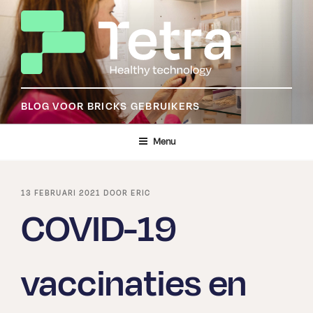
Ga
naar
de
inhoud
BLOG VOOR BRICKS GEBRUIKERS
Menu
GEPLAATST
13 FEBRUARI 2021
DOOR
ERIC
OP
COVID-19
vaccinaties en