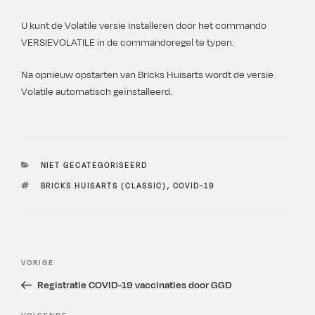
U kunt de Volatile versie installeren door het commando
VERSIEVOLATILE in de commandoregel te typen.
Na opnieuw opstarten van Bricks Huisarts wordt de versie
Volatile automatisch geïnstalleerd.
CATEGORIEËN
NIET GECATEGORISEERD
TAGS
BRICKS HUISARTS (CLASSIC)
,
COVID-19
Bericht
Vorig
VORIGE
navigatie
bericht
Registratie COVID-19 vaccinaties door GGD