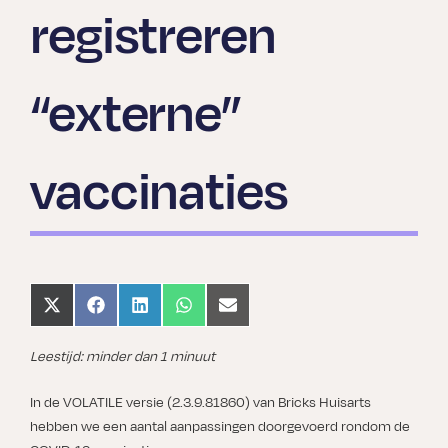
registreren
“externe”
vaccinaties
Share
Share
Share
Share
Share
on
on
on
on
on
X
Facebook
LinkedIn
WhatsApp
Email
(Twitter)
Leestijd: minder dan 1 minuut
In de VOLATILE versie (2.3.9.81860) van Bricks Huisarts
hebben we een aantal aanpassingen doorgevoerd rondom de