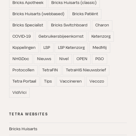
Bricks Apotheek
Bricks Huisarts (classic)
Bricks Huisarts (webbased)
Bricks Patiënt
Bricks Specialist
Bricks Switchboard
Charon
COVID-19
Gebruikersbijeenkomst
Ketenzorg
Koppelingen
LSP
LSP Ketenzorg
MedMij
NHGDoc
Nieuws
Nivel
OPEN
PGO
Protocollen
TetraFIN
TetraHIS Nieuwsbrief
Tetra Portaal
Tips
Vaccineren
Vecozo
VidiVici
TETRA WEBSITES
Bricks Huisarts