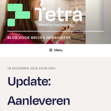
Ga
naar
de
inhoud
BLOG VOOR BRICKS GEBRUIKERS
Menu
GEPLAATST
19 DECEMBER 2018
DOOR
ERIC
OP
Update:
Aanleveren