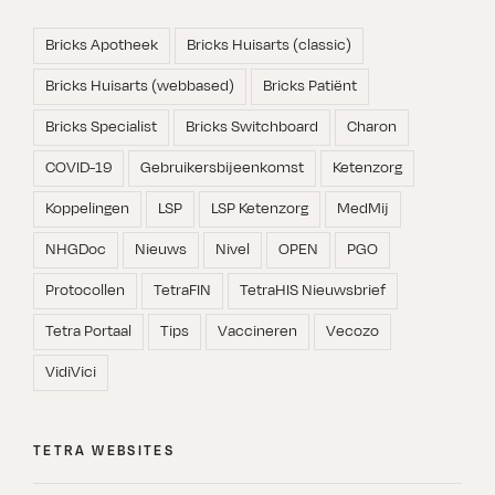
Bricks Apotheek
Bricks Huisarts (classic)
Bricks Huisarts (webbased)
Bricks Patiënt
Bricks Specialist
Bricks Switchboard
Charon
COVID-19
Gebruikersbijeenkomst
Ketenzorg
Koppelingen
LSP
LSP Ketenzorg
MedMij
NHGDoc
Nieuws
Nivel
OPEN
PGO
Protocollen
TetraFIN
TetraHIS Nieuwsbrief
Tetra Portaal
Tips
Vaccineren
Vecozo
VidiVici
TETRA WEBSITES