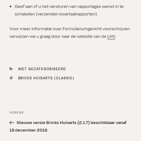
Geef aan of u het versturen van rapportages wenst in te
schakelen (verzenden kwartaalrapporten)
Voor meer informatie over Formulariumgericht voorschrijven
verwijzen we u graag door naar de website van de
LHV
.
CATEGORIEËN
NIET GECATEGORISEERD
TAGS
BRICKS HUISARTS (CLASSIC)
Bericht
Vorig
VORIGE
navigatie
bericht
Nieuwe versie Bricks Huisarts (2.1.7) beschikbaar vanaf
18 december 2018