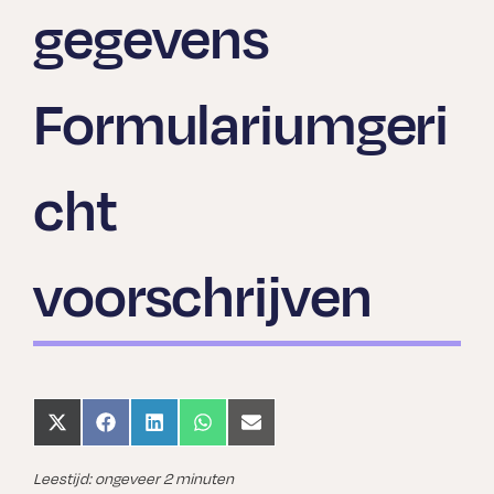
gegevens
Formulariumgeri
cht
voorschrijven
Share
Share
Share
Share
Share
on
on
on
on
on
X
Facebook
LinkedIn
WhatsApp
Email
(Twitter)
Leestijd: ongeveer 2 minuten